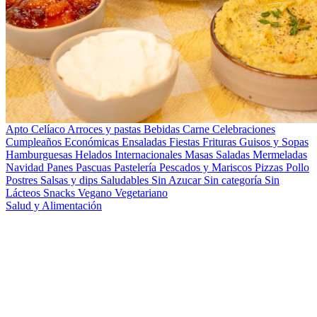
Apto Celíaco
Arroces y pastas
Bebidas
Carne
Celebraciones
Cumpleaños
Económicas
Ensaladas
Fiestas
Frituras
Guisos y Sopas
Hamburguesas
Helados
Internacionales
Masas Saladas
Mermeladas
Navidad
Panes
Pascuas
Pastelería
Pescados y Mariscos
Pizzas
Pollo
Postres
Salsas y dips
Saludables
Sin Azucar
Sin categoría
Sin
Lácteos
Snacks
Vegano
Vegetariano
Salud y Alimentación