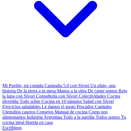
Mi Pueblo, mi comida
Campaña 5.0 con Sívori
Un plato, una
historia
De la tierra a tu mesa
Manos a la obra
De carne somos
Bajo
la lupa con Sívori
Consultoría con Sívori
Colectividades
Cocina
divertida
Todo sobre
Cocina en 10 minutos
Salud con Sívori
Ejercicios saludables
Le damos el gusto
Pescados Capitales
Utensilios caseros
Consejos
Manual de cocina
Como nos
alimentamos
Industria Argentina
Todo a la parrilla
Todos somos
Tu
cocina ideal
Huerta en casa
Escribinos