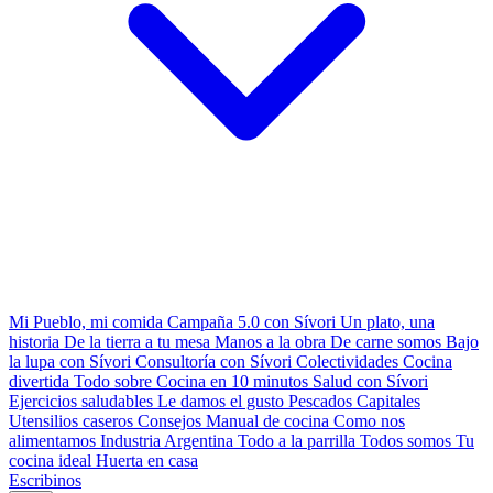
Mi Pueblo, mi comida
Campaña 5.0 con Sívori
Un plato, una
historia
De la tierra a tu mesa
Manos a la obra
De carne somos
Bajo
la lupa con Sívori
Consultoría con Sívori
Colectividades
Cocina
divertida
Todo sobre
Cocina en 10 minutos
Salud con Sívori
Ejercicios saludables
Le damos el gusto
Pescados Capitales
Utensilios caseros
Consejos
Manual de cocina
Como nos
alimentamos
Industria Argentina
Todo a la parrilla
Todos somos
Tu
cocina ideal
Huerta en casa
Escribinos