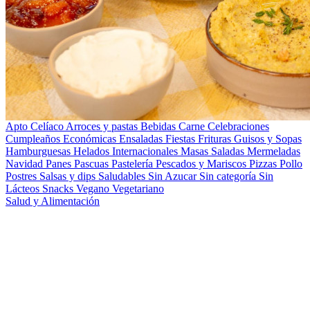
Apto Celíaco
Arroces y pastas
Bebidas
Carne
Celebraciones
Cumpleaños
Económicas
Ensaladas
Fiestas
Frituras
Guisos y Sopas
Hamburguesas
Helados
Internacionales
Masas Saladas
Mermeladas
Navidad
Panes
Pascuas
Pastelería
Pescados y Mariscos
Pizzas
Pollo
Postres
Salsas y dips
Saludables
Sin Azucar
Sin categoría
Sin
Lácteos
Snacks
Vegano
Vegetariano
Salud y Alimentación