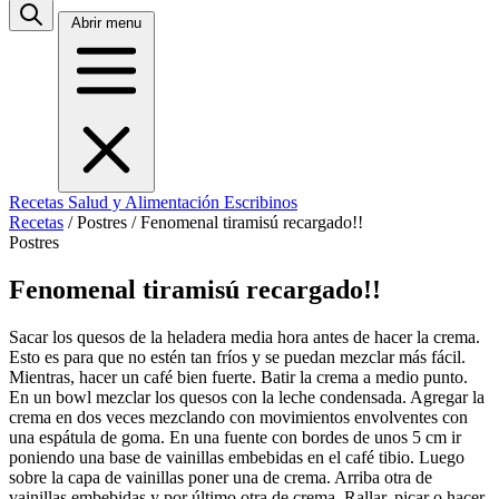
Abrir menu
Recetas
Salud y Alimentación
Escribinos
Recetas
/
Postres
/
Fenomenal tiramisú recargado!!
Postres
Fenomenal tiramisú recargado!!
Sacar los quesos de la heladera media hora antes de hacer la crema.
Esto es para que no estén tan fríos y se puedan mezclar más fácil.
Mientras, hacer un café bien fuerte. Batir la crema a medio punto.
En un bowl mezclar los quesos con la leche condensada. Agregar la
crema en dos veces mezclando con movimientos envolventes con
una espátula de goma. En una fuente con bordes de unos 5 cm ir
poniendo una base de vainillas embebidas en el café tibio. Luego
sobre la capa de vainillas poner una de crema. Arriba otra de
vainillas embebidas y por último otra de crema. Rallar, picar o hacer