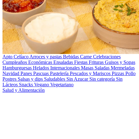
Apto Celíaco
Arroces y pastas
Bebidas
Carne
Celebraciones
Cumpleaños
Económicas
Ensaladas
Fiestas
Frituras
Guisos y Sopas
Hamburguesas
Helados
Internacionales
Masas Saladas
Mermeladas
Navidad
Panes
Pascuas
Pastelería
Pescados y Mariscos
Pizzas
Pollo
Postres
Salsas y dips
Saludables
Sin Azucar
Sin categoría
Sin
Lácteos
Snacks
Vegano
Vegetariano
Salud y Alimentación