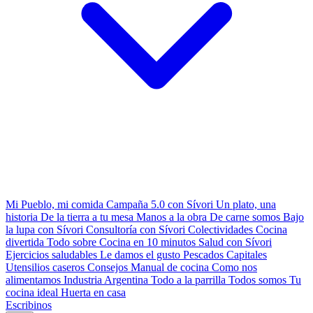
Mi Pueblo, mi comida
Campaña 5.0 con Sívori
Un plato, una
historia
De la tierra a tu mesa
Manos a la obra
De carne somos
Bajo
la lupa con Sívori
Consultoría con Sívori
Colectividades
Cocina
divertida
Todo sobre
Cocina en 10 minutos
Salud con Sívori
Ejercicios saludables
Le damos el gusto
Pescados Capitales
Utensilios caseros
Consejos
Manual de cocina
Como nos
alimentamos
Industria Argentina
Todo a la parrilla
Todos somos
Tu
cocina ideal
Huerta en casa
Escribinos