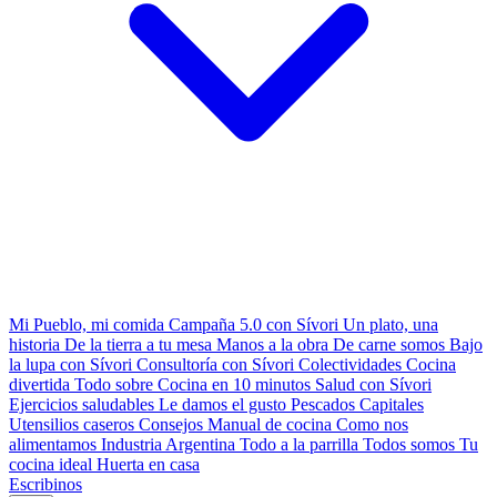
Mi Pueblo, mi comida
Campaña 5.0 con Sívori
Un plato, una
historia
De la tierra a tu mesa
Manos a la obra
De carne somos
Bajo
la lupa con Sívori
Consultoría con Sívori
Colectividades
Cocina
divertida
Todo sobre
Cocina en 10 minutos
Salud con Sívori
Ejercicios saludables
Le damos el gusto
Pescados Capitales
Utensilios caseros
Consejos
Manual de cocina
Como nos
alimentamos
Industria Argentina
Todo a la parrilla
Todos somos
Tu
cocina ideal
Huerta en casa
Escribinos