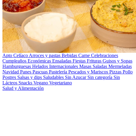
Apto Celíaco
Arroces y pastas
Bebidas
Carne
Celebraciones
Cumpleaños
Económicas
Ensaladas
Fiestas
Frituras
Guisos y Sopas
Hamburguesas
Helados
Internacionales
Masas Saladas
Mermeladas
Navidad
Panes
Pascuas
Pastelería
Pescados y Mariscos
Pizzas
Pollo
Postres
Salsas y dips
Saludables
Sin Azucar
Sin categoría
Sin
Lácteos
Snacks
Vegano
Vegetariano
Salud y Alimentación