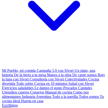
Mi Pueblo, mi comida
Campaña 5.0 con Sívori
Un plato, una
historia
De la tierra a tu mesa
Manos a la obra
De carne somos
Bajo
la lupa con Sívori
Consultoría con Sívori
Colectividades
Cocina
divertida
Todo sobre
Cocina en 10 minutos
Salud con Sívori
Ejercicios saludables
Le damos el gusto
Pescados Capitales
Utensilios caseros
Consejos
Manual de cocina
Como nos
alimentamos
Industria Argentina
Todo a la parrilla
Todos somos
Tu
cocina ideal
Huerta en casa
Escribinos