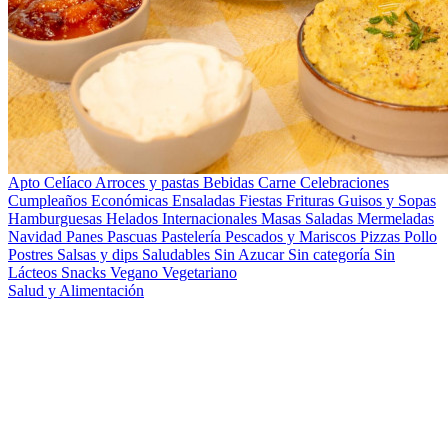
Apto Celíaco
Arroces y pastas
Bebidas
Carne
Celebraciones
Cumpleaños
Económicas
Ensaladas
Fiestas
Frituras
Guisos y Sopas
Hamburguesas
Helados
Internacionales
Masas Saladas
Mermeladas
Navidad
Panes
Pascuas
Pastelería
Pescados y Mariscos
Pizzas
Pollo
Postres
Salsas y dips
Saludables
Sin Azucar
Sin categoría
Sin
Lácteos
Snacks
Vegano
Vegetariano
Salud y Alimentación