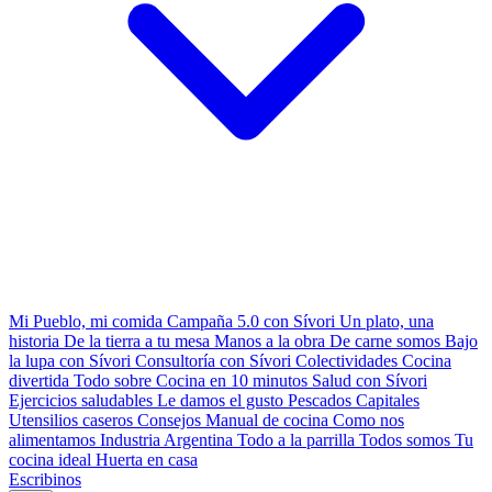
Mi Pueblo, mi comida
Campaña 5.0 con Sívori
Un plato, una
historia
De la tierra a tu mesa
Manos a la obra
De carne somos
Bajo
la lupa con Sívori
Consultoría con Sívori
Colectividades
Cocina
divertida
Todo sobre
Cocina en 10 minutos
Salud con Sívori
Ejercicios saludables
Le damos el gusto
Pescados Capitales
Utensilios caseros
Consejos
Manual de cocina
Como nos
alimentamos
Industria Argentina
Todo a la parrilla
Todos somos
Tu
cocina ideal
Huerta en casa
Escribinos