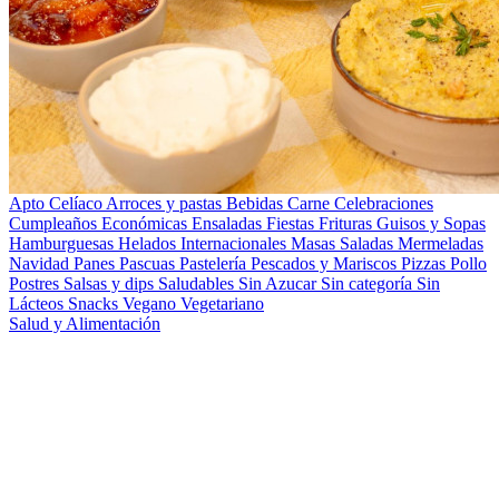
Apto Celíaco
Arroces y pastas
Bebidas
Carne
Celebraciones
Cumpleaños
Económicas
Ensaladas
Fiestas
Frituras
Guisos y Sopas
Hamburguesas
Helados
Internacionales
Masas Saladas
Mermeladas
Navidad
Panes
Pascuas
Pastelería
Pescados y Mariscos
Pizzas
Pollo
Postres
Salsas y dips
Saludables
Sin Azucar
Sin categoría
Sin
Lácteos
Snacks
Vegano
Vegetariano
Salud y Alimentación