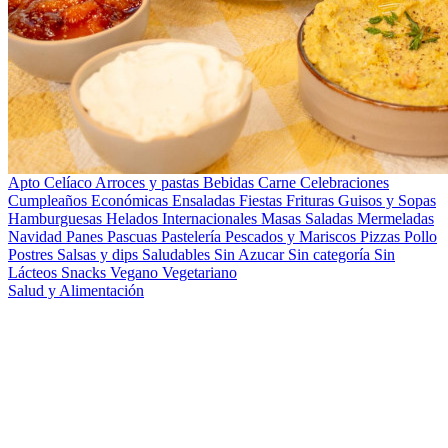
Apto Celíaco
Arroces y pastas
Bebidas
Carne
Celebraciones
Cumpleaños
Económicas
Ensaladas
Fiestas
Frituras
Guisos y Sopas
Hamburguesas
Helados
Internacionales
Masas Saladas
Mermeladas
Navidad
Panes
Pascuas
Pastelería
Pescados y Mariscos
Pizzas
Pollo
Postres
Salsas y dips
Saludables
Sin Azucar
Sin categoría
Sin
Lácteos
Snacks
Vegano
Vegetariano
Salud y Alimentación