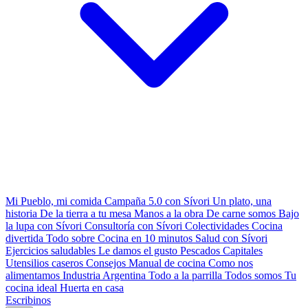
Mi Pueblo, mi comida
Campaña 5.0 con Sívori
Un plato, una
historia
De la tierra a tu mesa
Manos a la obra
De carne somos
Bajo
la lupa con Sívori
Consultoría con Sívori
Colectividades
Cocina
divertida
Todo sobre
Cocina en 10 minutos
Salud con Sívori
Ejercicios saludables
Le damos el gusto
Pescados Capitales
Utensilios caseros
Consejos
Manual de cocina
Como nos
alimentamos
Industria Argentina
Todo a la parrilla
Todos somos
Tu
cocina ideal
Huerta en casa
Escribinos