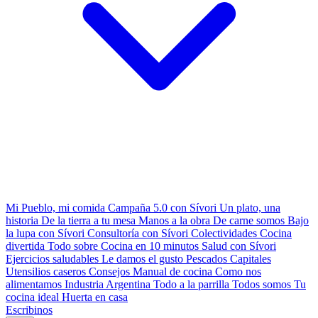
Mi Pueblo, mi comida
Campaña 5.0 con Sívori
Un plato, una
historia
De la tierra a tu mesa
Manos a la obra
De carne somos
Bajo
la lupa con Sívori
Consultoría con Sívori
Colectividades
Cocina
divertida
Todo sobre
Cocina en 10 minutos
Salud con Sívori
Ejercicios saludables
Le damos el gusto
Pescados Capitales
Utensilios caseros
Consejos
Manual de cocina
Como nos
alimentamos
Industria Argentina
Todo a la parrilla
Todos somos
Tu
cocina ideal
Huerta en casa
Escribinos