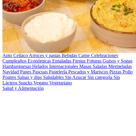
Apto Celíaco
Arroces y pastas
Bebidas
Carne
Celebraciones
Cumpleaños
Económicas
Ensaladas
Fiestas
Frituras
Guisos y Sopas
Hamburguesas
Helados
Internacionales
Masas Saladas
Mermeladas
Navidad
Panes
Pascuas
Pastelería
Pescados y Mariscos
Pizzas
Pollo
Postres
Salsas y dips
Saludables
Sin Azucar
Sin categoría
Sin
Lácteos
Snacks
Vegano
Vegetariano
Salud y Alimentación