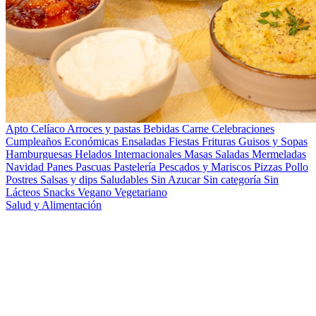
Apto Celíaco
Arroces y pastas
Bebidas
Carne
Celebraciones
Cumpleaños
Económicas
Ensaladas
Fiestas
Frituras
Guisos y Sopas
Hamburguesas
Helados
Internacionales
Masas Saladas
Mermeladas
Navidad
Panes
Pascuas
Pastelería
Pescados y Mariscos
Pizzas
Pollo
Postres
Salsas y dips
Saludables
Sin Azucar
Sin categoría
Sin
Lácteos
Snacks
Vegano
Vegetariano
Salud y Alimentación