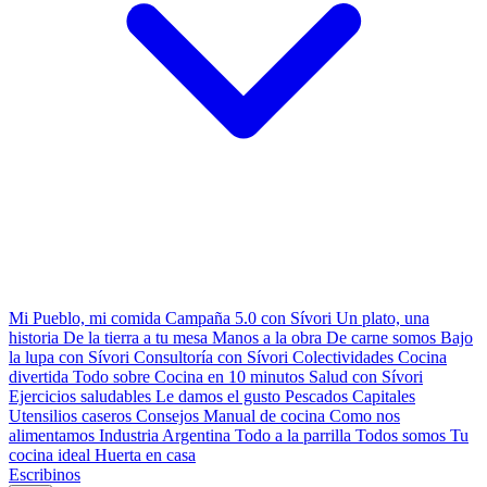
Mi Pueblo, mi comida
Campaña 5.0 con Sívori
Un plato, una
historia
De la tierra a tu mesa
Manos a la obra
De carne somos
Bajo
la lupa con Sívori
Consultoría con Sívori
Colectividades
Cocina
divertida
Todo sobre
Cocina en 10 minutos
Salud con Sívori
Ejercicios saludables
Le damos el gusto
Pescados Capitales
Utensilios caseros
Consejos
Manual de cocina
Como nos
alimentamos
Industria Argentina
Todo a la parrilla
Todos somos
Tu
cocina ideal
Huerta en casa
Escribinos