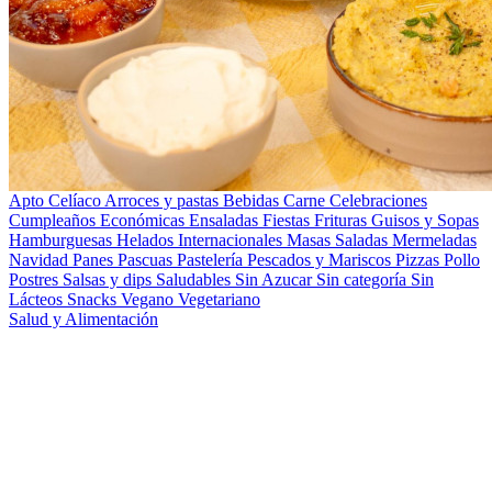
Apto Celíaco
Arroces y pastas
Bebidas
Carne
Celebraciones
Cumpleaños
Económicas
Ensaladas
Fiestas
Frituras
Guisos y Sopas
Hamburguesas
Helados
Internacionales
Masas Saladas
Mermeladas
Navidad
Panes
Pascuas
Pastelería
Pescados y Mariscos
Pizzas
Pollo
Postres
Salsas y dips
Saludables
Sin Azucar
Sin categoría
Sin
Lácteos
Snacks
Vegano
Vegetariano
Salud y Alimentación