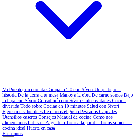
Mi Pueblo, mi comida
Campaña 5.0 con Sívori
Un plato, una
historia
De la tierra a tu mesa
Manos a la obra
De carne somos
Bajo
la lupa con Sívori
Consultoría con Sívori
Colectividades
Cocina
divertida
Todo sobre
Cocina en 10 minutos
Salud con Sívori
Ejercicios saludables
Le damos el gusto
Pescados Capitales
Utensilios caseros
Consejos
Manual de cocina
Como nos
alimentamos
Industria Argentina
Todo a la parrilla
Todos somos
Tu
cocina ideal
Huerta en casa
Escribinos