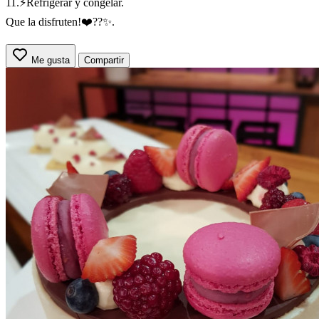
11.⚡Refrigerar y congelar.
Que la disfruten!❤️??✨.
Me gusta
Compartir