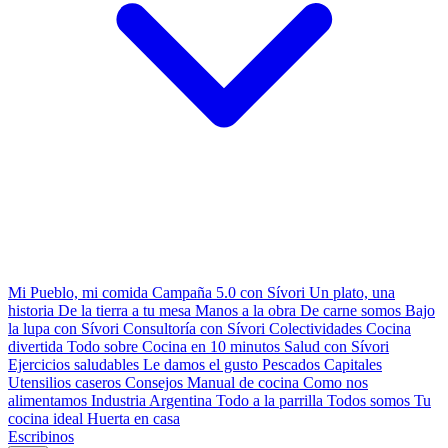
Mi Pueblo, mi comida
Campaña 5.0 con Sívori
Un plato, una
historia
De la tierra a tu mesa
Manos a la obra
De carne somos
Bajo
la lupa con Sívori
Consultoría con Sívori
Colectividades
Cocina
divertida
Todo sobre
Cocina en 10 minutos
Salud con Sívori
Ejercicios saludables
Le damos el gusto
Pescados Capitales
Utensilios caseros
Consejos
Manual de cocina
Como nos
alimentamos
Industria Argentina
Todo a la parrilla
Todos somos
Tu
cocina ideal
Huerta en casa
Escribinos