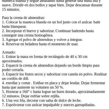
manteca blanda y seguir amasando hasta generar una masa lisa y
suave. Dividir en dos bollos y tapar bien. Dejar descansar durante
15 minutos.
Para la crema de almendras:
1. Colocar la manteca blanda en un bol junto con el azúcar. batir
hasta blanquear.
2. Incorporar el huevo y saborizar. Continuar batiendo hasta
conseguir una crema homogénea.
3. Agregar el polvo de almendras y volver a integrar.
4. Reservar en heladera hasta el momento de usar.
Armado:
1. Estirar la masa en forma de rectángulo de 40 x 30 cm
aproximados.
2. Esparcir la crema de almendras dejando un borde limpio para
poder cerrarla.
3. Esparcir los frutos secos y saborizar con canela en polvo. Realizar
un cordón de ddl.
4. enrollar y cortar . Estibar en placa y dejar leudar. Dejar fermentar
hasta que aumente su volumen un 50 %.
5. Hornear a 160° c hasta lograr un buen dorado, aproximadamente
12 minutos. Dejar enfriar sobre rejilla.
6. Una vez fría, decorar con salsa de dulce de leche.
7. Espolvorear con azúcar impalpable y nueces garrapiñadas.