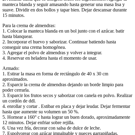
manteca blanda y seguir amasando hasta generar una masa lisa y
suave. Dividir en dos bollos y tapar bien. Dejar descansar durante
15 minutos.
Para la crema de almendras:
1. Colocar la manteca blanda en un bol junto con el azúcar. batir
hasta blanquear.
2. Incorporar el huevo y saborizar. Continuar batiendo hasta
conseguir una crema homogénea.
3. Agregar el polvo de almendras y volver a integrar.
4. Reservar en heladera hasta el momento de usar.
Armado:
1. Estirar la masa en forma de rectángulo de 40 x 30 cm
aproximados.
2. Esparcir la crema de almendras dejando un borde limpio para
poder cerrarla.
3. Esparcir los frutos secos y saborizar con canela en polvo. Realizar
un cordón de ddl.
4. enrollar y cortar . Estibar en placa y dejar leudar. Dejar fermentar
hasta que aumente su volumen un 50 %.
5. Hornear a 160° c hasta lograr un buen dorado, aproximadamente
12 minutos. Dejar enfriar sobre rejilla.
6. Una vez fría, decorar con salsa de dulce de leche.
7. Espolvorear con azúcar impalpable y nueces garrapiñadas.