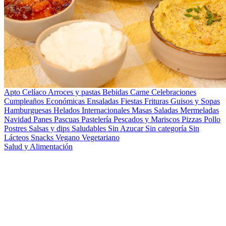
Apto Celíaco
Arroces y pastas
Bebidas
Carne
Celebraciones
Cumpleaños
Económicas
Ensaladas
Fiestas
Frituras
Guisos y Sopas
Hamburguesas
Helados
Internacionales
Masas Saladas
Mermeladas
Navidad
Panes
Pascuas
Pastelería
Pescados y Mariscos
Pizzas
Pollo
Postres
Salsas y dips
Saludables
Sin Azucar
Sin categoría
Sin
Lácteos
Snacks
Vegano
Vegetariano
Salud y Alimentación