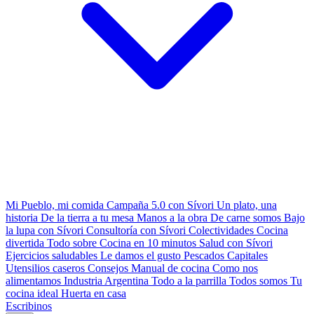
Mi Pueblo, mi comida
Campaña 5.0 con Sívori
Un plato, una
historia
De la tierra a tu mesa
Manos a la obra
De carne somos
Bajo
la lupa con Sívori
Consultoría con Sívori
Colectividades
Cocina
divertida
Todo sobre
Cocina en 10 minutos
Salud con Sívori
Ejercicios saludables
Le damos el gusto
Pescados Capitales
Utensilios caseros
Consejos
Manual de cocina
Como nos
alimentamos
Industria Argentina
Todo a la parrilla
Todos somos
Tu
cocina ideal
Huerta en casa
Escribinos