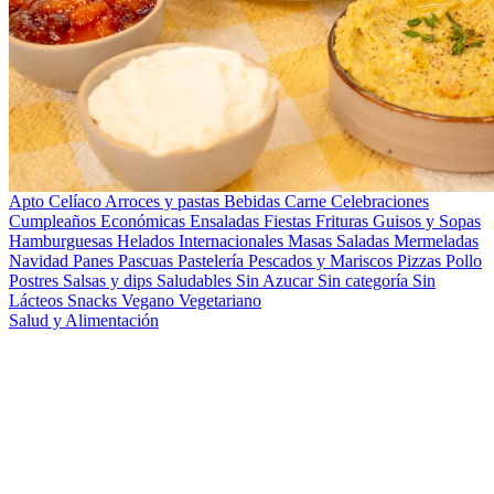
Apto Celíaco
Arroces y pastas
Bebidas
Carne
Celebraciones
Cumpleaños
Económicas
Ensaladas
Fiestas
Frituras
Guisos y Sopas
Hamburguesas
Helados
Internacionales
Masas Saladas
Mermeladas
Navidad
Panes
Pascuas
Pastelería
Pescados y Mariscos
Pizzas
Pollo
Postres
Salsas y dips
Saludables
Sin Azucar
Sin categoría
Sin
Lácteos
Snacks
Vegano
Vegetariano
Salud y Alimentación