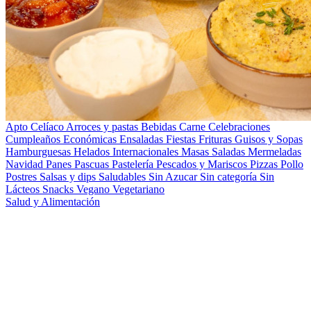
Apto Celíaco
Arroces y pastas
Bebidas
Carne
Celebraciones
Cumpleaños
Económicas
Ensaladas
Fiestas
Frituras
Guisos y Sopas
Hamburguesas
Helados
Internacionales
Masas Saladas
Mermeladas
Navidad
Panes
Pascuas
Pastelería
Pescados y Mariscos
Pizzas
Pollo
Postres
Salsas y dips
Saludables
Sin Azucar
Sin categoría
Sin
Lácteos
Snacks
Vegano
Vegetariano
Salud y Alimentación