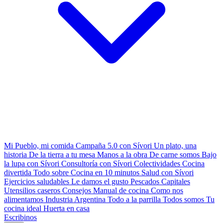
Mi Pueblo, mi comida
Campaña 5.0 con Sívori
Un plato, una
historia
De la tierra a tu mesa
Manos a la obra
De carne somos
Bajo
la lupa con Sívori
Consultoría con Sívori
Colectividades
Cocina
divertida
Todo sobre
Cocina en 10 minutos
Salud con Sívori
Ejercicios saludables
Le damos el gusto
Pescados Capitales
Utensilios caseros
Consejos
Manual de cocina
Como nos
alimentamos
Industria Argentina
Todo a la parrilla
Todos somos
Tu
cocina ideal
Huerta en casa
Escribinos