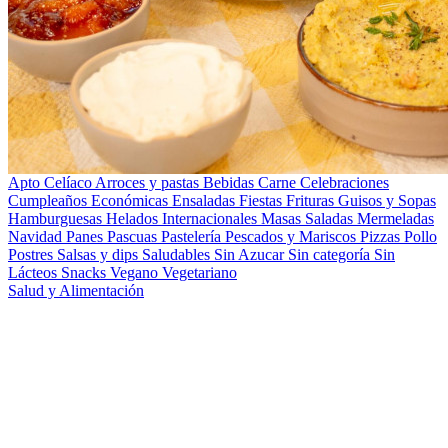
Apto Celíaco
Arroces y pastas
Bebidas
Carne
Celebraciones
Cumpleaños
Económicas
Ensaladas
Fiestas
Frituras
Guisos y Sopas
Hamburguesas
Helados
Internacionales
Masas Saladas
Mermeladas
Navidad
Panes
Pascuas
Pastelería
Pescados y Mariscos
Pizzas
Pollo
Postres
Salsas y dips
Saludables
Sin Azucar
Sin categoría
Sin
Lácteos
Snacks
Vegano
Vegetariano
Salud y Alimentación