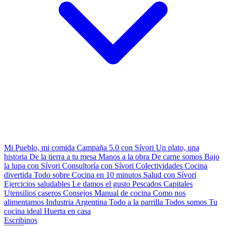
Mi Pueblo, mi comida
Campaña 5.0 con Sívori
Un plato, una
historia
De la tierra a tu mesa
Manos a la obra
De carne somos
Bajo
la lupa con Sívori
Consultoría con Sívori
Colectividades
Cocina
divertida
Todo sobre
Cocina en 10 minutos
Salud con Sívori
Ejercicios saludables
Le damos el gusto
Pescados Capitales
Utensilios caseros
Consejos
Manual de cocina
Como nos
alimentamos
Industria Argentina
Todo a la parrilla
Todos somos
Tu
cocina ideal
Huerta en casa
Escribinos