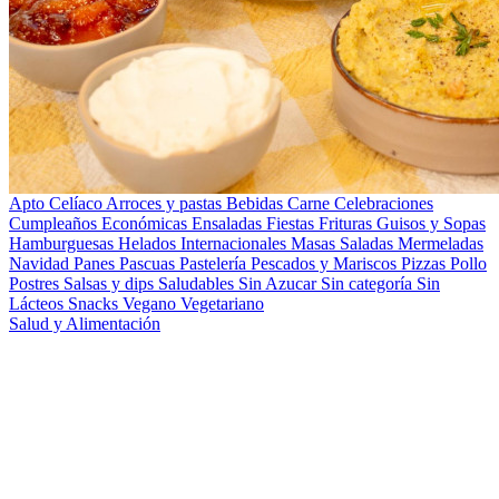
Apto Celíaco
Arroces y pastas
Bebidas
Carne
Celebraciones
Cumpleaños
Económicas
Ensaladas
Fiestas
Frituras
Guisos y Sopas
Hamburguesas
Helados
Internacionales
Masas Saladas
Mermeladas
Navidad
Panes
Pascuas
Pastelería
Pescados y Mariscos
Pizzas
Pollo
Postres
Salsas y dips
Saludables
Sin Azucar
Sin categoría
Sin
Lácteos
Snacks
Vegano
Vegetariano
Salud y Alimentación