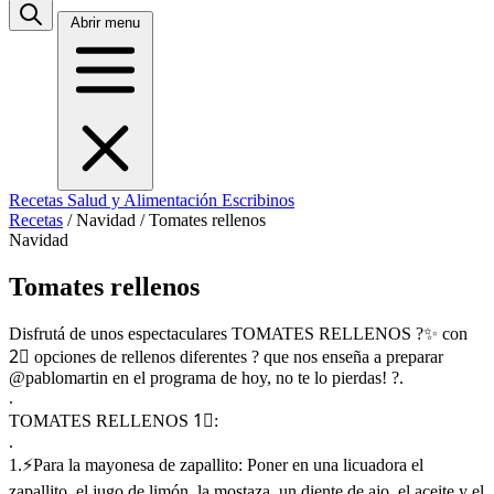
Abrir menu
Recetas
Salud y Alimentación
Escribinos
Recetas
/
Navidad
/
Tomates rellenos
Navidad
Tomates rellenos
Disfrutá de unos espectaculares TOMATES RELLENOS ?✨ con
2⃣ opciones de rellenos diferentes ? que nos enseña a preparar
@pablomartin en el programa de hoy, no te lo pierdas! ?.
.
TOMATES RELLENOS 1⃣:
.
1.⚡Para la mayonesa de zapallito: Poner en una licuadora el
zapallito, el jugo de limón, la mostaza, un diente de ajo, el aceite y el