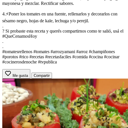
mayonesa y mezclar. Rectificar sabores.
4.⚡Poner los tomates en una fuente, rellenarlos y decorarlos con
sésamo negro, hojas de kale, lechuga y/o perejil.
.
? Si probaste esta receta y querés compartirnos como te salió, usá el
#QueCenamosHoy
.
.
#tomatesrellenos #tomates #arrozyamani #arroz #champiñones
#porotos #rico #recetas #recetasfaciles #comida #cocina #cocinar
#cocinerosdenoche #tvpublica
Me gusta
Compartir