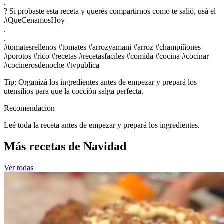
.
? Si probaste esta receta y querés compartirnos como te salió, usá el
#QueCenamosHoy
.
.
#tomatesrellenos #tomates #arrozyamani #arroz #champiñones
#porotos #rico #recetas #recetasfaciles #comida #cocina #cocinar
#cocinerosdenoche #tvpublica
Tip: Organizá los ingredientes antes de empezar y prepará los
utensilios para que la cocción salga perfecta.
Recomendacion
Leé toda la receta antes de empezar y prepará los ingredientes.
Más recetas de Navidad
Ver todas