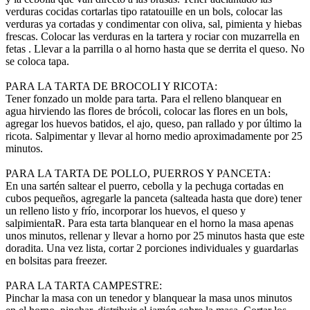
verduras cocidas cortarlas tipo ratatouille en un bols, colocar las
verduras ya cortadas y condimentar con oliva, sal, pimienta y hiebas
frescas. Colocar las verduras en la tartera y rociar con muzarrella en
fetas . Llevar a la parrilla o al horno hasta que se derrita el queso. No
se coloca tapa.
PARA LA TARTA DE BROCOLI Y RICOTA:
Tener fonzado un molde para tarta. Para el relleno blanquear en
agua hirviendo las flores de brócoli, colocar las flores en un bols,
agregar los huevos batidos, el ajo, queso, pan rallado y por último la
ricota. Salpimentar y llevar al horno medio aproximadamente por 25
minutos.
PARA LA TARTA DE POLLO, PUERROS Y PANCETA:
En una sartén saltear el puerro, cebolla y la pechuga cortadas en
cubos pequeños, agregarle la panceta (salteada hasta que dore) tener
un relleno listo y frío, incorporar los huevos, el queso y
salpimientaR. Para esta tarta blanquear en el horno la masa apenas
unos minutos, rellenar y llevar a horno por 25 minutos hasta que este
doradita. Una vez lista, cortar 2 porciones individuales y guardarlas
en bolsitas para freezer.
PARA LA TARTA CAMPESTRE:
Pinchar la masa con un tenedor y blanquear la masa unos minutos