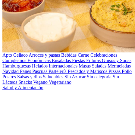
Apto Celíaco
Arroces y pastas
Bebidas
Carne
Celebraciones
Cumpleaños
Económicas
Ensaladas
Fiestas
Frituras
Guisos y Sopas
Hamburguesas
Helados
Internacionales
Masas Saladas
Mermeladas
Navidad
Panes
Pascuas
Pastelería
Pescados y Mariscos
Pizzas
Pollo
Postres
Salsas y dips
Saludables
Sin Azucar
Sin categoría
Sin
Lácteos
Snacks
Vegano
Vegetariano
Salud y Alimentación