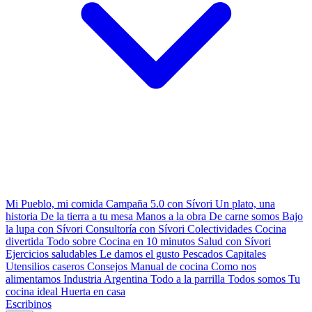
Mi Pueblo, mi comida
Campaña 5.0 con Sívori
Un plato, una
historia
De la tierra a tu mesa
Manos a la obra
De carne somos
Bajo
la lupa con Sívori
Consultoría con Sívori
Colectividades
Cocina
divertida
Todo sobre
Cocina en 10 minutos
Salud con Sívori
Ejercicios saludables
Le damos el gusto
Pescados Capitales
Utensilios caseros
Consejos
Manual de cocina
Como nos
alimentamos
Industria Argentina
Todo a la parrilla
Todos somos
Tu
cocina ideal
Huerta en casa
Escribinos