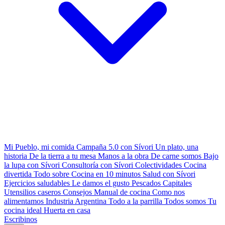
Mi Pueblo, mi comida
Campaña 5.0 con Sívori
Un plato, una
historia
De la tierra a tu mesa
Manos a la obra
De carne somos
Bajo
la lupa con Sívori
Consultoría con Sívori
Colectividades
Cocina
divertida
Todo sobre
Cocina en 10 minutos
Salud con Sívori
Ejercicios saludables
Le damos el gusto
Pescados Capitales
Utensilios caseros
Consejos
Manual de cocina
Como nos
alimentamos
Industria Argentina
Todo a la parrilla
Todos somos
Tu
cocina ideal
Huerta en casa
Escribinos