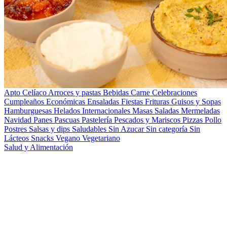
Apto Celíaco
Arroces y pastas
Bebidas
Carne
Celebraciones
Cumpleaños
Económicas
Ensaladas
Fiestas
Frituras
Guisos y Sopas
Hamburguesas
Helados
Internacionales
Masas Saladas
Mermeladas
Navidad
Panes
Pascuas
Pastelería
Pescados y Mariscos
Pizzas
Pollo
Postres
Salsas y dips
Saludables
Sin Azucar
Sin categoría
Sin
Lácteos
Snacks
Vegano
Vegetariano
Salud y Alimentación