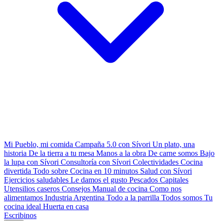
Mi Pueblo, mi comida
Campaña 5.0 con Sívori
Un plato, una
historia
De la tierra a tu mesa
Manos a la obra
De carne somos
Bajo
la lupa con Sívori
Consultoría con Sívori
Colectividades
Cocina
divertida
Todo sobre
Cocina en 10 minutos
Salud con Sívori
Ejercicios saludables
Le damos el gusto
Pescados Capitales
Utensilios caseros
Consejos
Manual de cocina
Como nos
alimentamos
Industria Argentina
Todo a la parrilla
Todos somos
Tu
cocina ideal
Huerta en casa
Escribinos