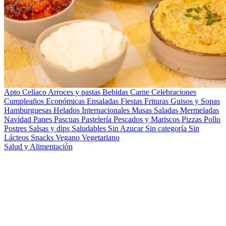
Apto Celíaco
Arroces y pastas
Bebidas
Carne
Celebraciones
Cumpleaños
Económicas
Ensaladas
Fiestas
Frituras
Guisos y Sopas
Hamburguesas
Helados
Internacionales
Masas Saladas
Mermeladas
Navidad
Panes
Pascuas
Pastelería
Pescados y Mariscos
Pizzas
Pollo
Postres
Salsas y dips
Saludables
Sin Azucar
Sin categoría
Sin
Lácteos
Snacks
Vegano
Vegetariano
Salud y Alimentación