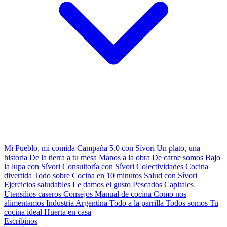
Mi Pueblo, mi comida
Campaña 5.0 con Sívori
Un plato, una
historia
De la tierra a tu mesa
Manos a la obra
De carne somos
Bajo
la lupa con Sívori
Consultoría con Sívori
Colectividades
Cocina
divertida
Todo sobre
Cocina en 10 minutos
Salud con Sívori
Ejercicios saludables
Le damos el gusto
Pescados Capitales
Utensilios caseros
Consejos
Manual de cocina
Como nos
alimentamos
Industria Argentina
Todo a la parrilla
Todos somos
Tu
cocina ideal
Huerta en casa
Escribinos