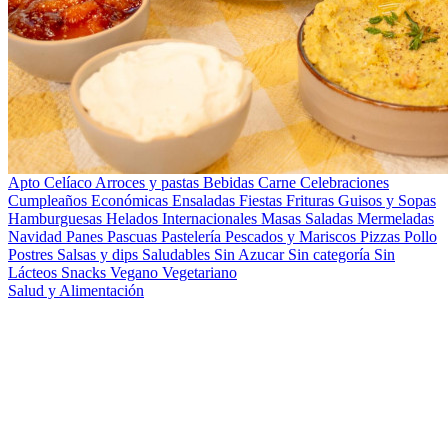
Apto Celíaco
Arroces y pastas
Bebidas
Carne
Celebraciones
Cumpleaños
Económicas
Ensaladas
Fiestas
Frituras
Guisos y Sopas
Hamburguesas
Helados
Internacionales
Masas Saladas
Mermeladas
Navidad
Panes
Pascuas
Pastelería
Pescados y Mariscos
Pizzas
Pollo
Postres
Salsas y dips
Saludables
Sin Azucar
Sin categoría
Sin
Lácteos
Snacks
Vegano
Vegetariano
Salud y Alimentación