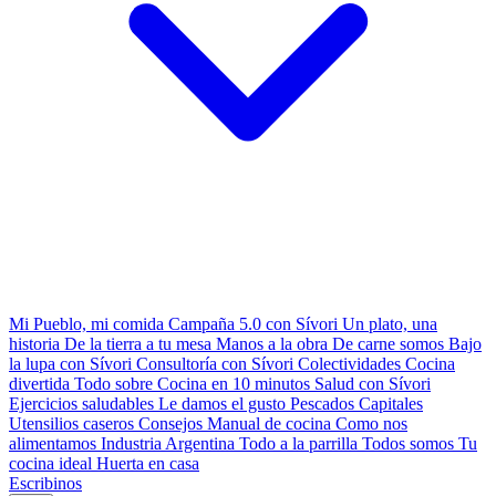
Mi Pueblo, mi comida
Campaña 5.0 con Sívori
Un plato, una
historia
De la tierra a tu mesa
Manos a la obra
De carne somos
Bajo
la lupa con Sívori
Consultoría con Sívori
Colectividades
Cocina
divertida
Todo sobre
Cocina en 10 minutos
Salud con Sívori
Ejercicios saludables
Le damos el gusto
Pescados Capitales
Utensilios caseros
Consejos
Manual de cocina
Como nos
alimentamos
Industria Argentina
Todo a la parrilla
Todos somos
Tu
cocina ideal
Huerta en casa
Escribinos