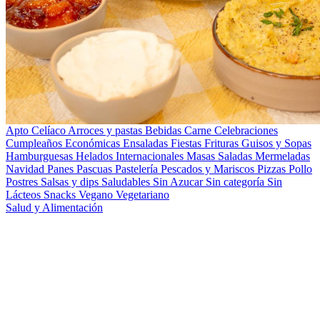
Apto Celíaco
Arroces y pastas
Bebidas
Carne
Celebraciones
Cumpleaños
Económicas
Ensaladas
Fiestas
Frituras
Guisos y Sopas
Hamburguesas
Helados
Internacionales
Masas Saladas
Mermeladas
Navidad
Panes
Pascuas
Pastelería
Pescados y Mariscos
Pizzas
Pollo
Postres
Salsas y dips
Saludables
Sin Azucar
Sin categoría
Sin
Lácteos
Snacks
Vegano
Vegetariano
Salud y Alimentación