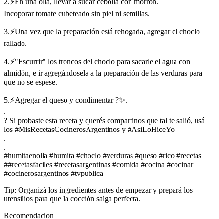
2.⚡En una olla, llevar a sudar cebolla con morrón.
Incoporar tomate cubeteado sin piel ni semillas.
3.⚡Una vez que la preparación está rehogada, agregar el choclo
rallado.
4.⚡"Escurrir" los troncos del choclo para sacarle el agua con
almidón, e ir agregándosela a la preparación de las verduras para
que no se espese.
5.⚡Agregar el queso y condimentar ?✨.
.
? Si probaste esta receta y querés compartinos que tal te salió, usá
los #MisRecetasCocinerosArgentinos y #AsiLoHiceYo
.
.
#humitaenolla #humita #choclo #verduras #queso #rico #recetas
##recetasfaciles #recetasargentinas #comida #cocina #cocinar
#cocinerosargentinos #tvpublica
Tip: Organizá los ingredientes antes de empezar y prepará los
utensilios para que la cocción salga perfecta.
Recomendacion