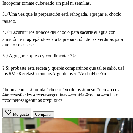
Incoporar tomate cubeteado sin piel ni semillas.
3.⚡Una vez que la preparación está rehogada, agregar el choclo
rallado.
4.⚡"Escurrir" los troncos del choclo para sacarle el agua con
almidón, e ir agregándosela a la preparación de las verduras para
que no se espese.
5.⚡Agregar el queso y condimentar ?✨.
.
? Si probaste esta receta y querés compartinos que tal te salió, usá
los #MisRecetasCocinerosArgentinos y #AsiLoHiceYo
.
.
#humitaenolla #humita #choclo #verduras #queso #rico #recetas
##recetasfaciles #recetasargentinas #comida #cocina #cocinar
#cocinerosargentinos #tvpublica
Me gusta
Compartir