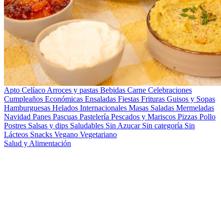
Apto Celíaco
Arroces y pastas
Bebidas
Carne
Celebraciones
Cumpleaños
Económicas
Ensaladas
Fiestas
Frituras
Guisos y Sopas
Hamburguesas
Helados
Internacionales
Masas Saladas
Mermeladas
Navidad
Panes
Pascuas
Pastelería
Pescados y Mariscos
Pizzas
Pollo
Postres
Salsas y dips
Saludables
Sin Azucar
Sin categoría
Sin
Lácteos
Snacks
Vegano
Vegetariano
Salud y Alimentación