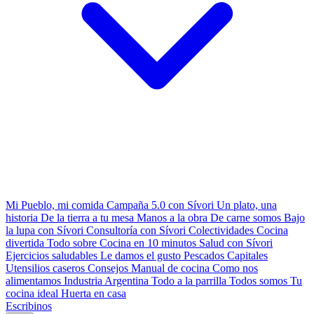
Mi Pueblo, mi comida
Campaña 5.0 con Sívori
Un plato, una
historia
De la tierra a tu mesa
Manos a la obra
De carne somos
Bajo
la lupa con Sívori
Consultoría con Sívori
Colectividades
Cocina
divertida
Todo sobre
Cocina en 10 minutos
Salud con Sívori
Ejercicios saludables
Le damos el gusto
Pescados Capitales
Utensilios caseros
Consejos
Manual de cocina
Como nos
alimentamos
Industria Argentina
Todo a la parrilla
Todos somos
Tu
cocina ideal
Huerta en casa
Escribinos