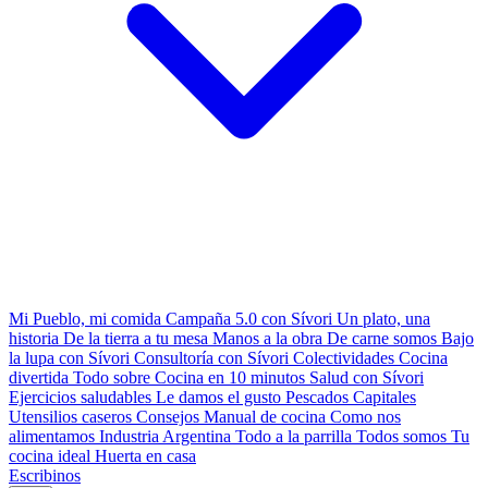
Mi Pueblo, mi comida
Campaña 5.0 con Sívori
Un plato, una
historia
De la tierra a tu mesa
Manos a la obra
De carne somos
Bajo
la lupa con Sívori
Consultoría con Sívori
Colectividades
Cocina
divertida
Todo sobre
Cocina en 10 minutos
Salud con Sívori
Ejercicios saludables
Le damos el gusto
Pescados Capitales
Utensilios caseros
Consejos
Manual de cocina
Como nos
alimentamos
Industria Argentina
Todo a la parrilla
Todos somos
Tu
cocina ideal
Huerta en casa
Escribinos