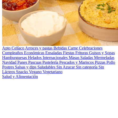
Apto Celíaco
Arroces y pastas
Bebidas
Carne
Celebraciones
Cumpleaños
Económicas
Ensaladas
Fiestas
Frituras
Guisos y Sopas
Hamburguesas
Helados
Internacionales
Masas Saladas
Mermeladas
Navidad
Panes
Pascuas
Pastelería
Pescados y Mariscos
Pizzas
Pollo
Postres
Salsas y dips
Saludables
Sin Azucar
Sin categoría
Sin
Lácteos
Snacks
Vegano
Vegetariano
Salud y Alimentación