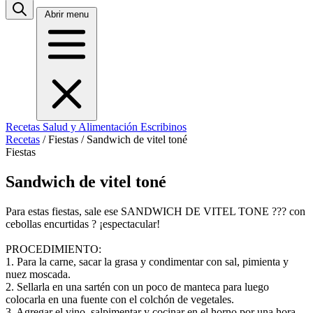
Abrir menu
Recetas
Salud y Alimentación
Escribinos
Recetas
/
Fiestas
/
Sandwich de vitel toné
Fiestas
Sandwich de vitel toné
Para estas fiestas, sale ese SANDWICH DE VITEL TONE ??? con
cebollas encurtidas ? ¡espectacular!
PROCEDIMIENTO:
1. Para la carne, sacar la grasa y condimentar con sal, pimienta y
nuez moscada.
2. Sellarla en una sartén con un poco de manteca para luego
colocarla en una fuente con el colchón de vegetales.
3. Agregar el vino, salpimentar y cocinar en el horno por una hora.