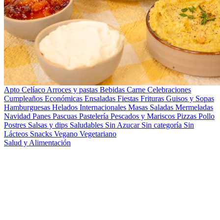
Apto Celíaco
Arroces y pastas
Bebidas
Carne
Celebraciones
Cumpleaños
Económicas
Ensaladas
Fiestas
Frituras
Guisos y Sopas
Hamburguesas
Helados
Internacionales
Masas Saladas
Mermeladas
Navidad
Panes
Pascuas
Pastelería
Pescados y Mariscos
Pizzas
Pollo
Postres
Salsas y dips
Saludables
Sin Azucar
Sin categoría
Sin
Lácteos
Snacks
Vegano
Vegetariano
Salud y Alimentación