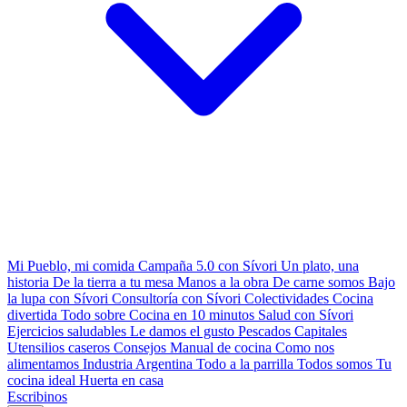
Mi Pueblo, mi comida
Campaña 5.0 con Sívori
Un plato, una
historia
De la tierra a tu mesa
Manos a la obra
De carne somos
Bajo
la lupa con Sívori
Consultoría con Sívori
Colectividades
Cocina
divertida
Todo sobre
Cocina en 10 minutos
Salud con Sívori
Ejercicios saludables
Le damos el gusto
Pescados Capitales
Utensilios caseros
Consejos
Manual de cocina
Como nos
alimentamos
Industria Argentina
Todo a la parrilla
Todos somos
Tu
cocina ideal
Huerta en casa
Escribinos