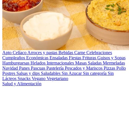
Apto Celíaco
Arroces y pastas
Bebidas
Carne
Celebraciones
Cumpleaños
Económicas
Ensaladas
Fiestas
Frituras
Guisos y Sopas
Hamburguesas
Helados
Internacionales
Masas Saladas
Mermeladas
Navidad
Panes
Pascuas
Pastelería
Pescados y Mariscos
Pizzas
Pollo
Postres
Salsas y dips
Saludables
Sin Azucar
Sin categoría
Sin
Lácteos
Snacks
Vegano
Vegetariano
Salud y Alimentación