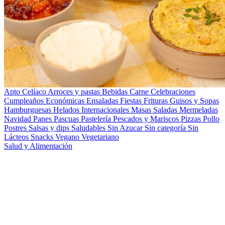
Apto Celíaco
Arroces y pastas
Bebidas
Carne
Celebraciones
Cumpleaños
Económicas
Ensaladas
Fiestas
Frituras
Guisos y Sopas
Hamburguesas
Helados
Internacionales
Masas Saladas
Mermeladas
Navidad
Panes
Pascuas
Pastelería
Pescados y Mariscos
Pizzas
Pollo
Postres
Salsas y dips
Saludables
Sin Azucar
Sin categoría
Sin
Lácteos
Snacks
Vegano
Vegetariano
Salud y Alimentación