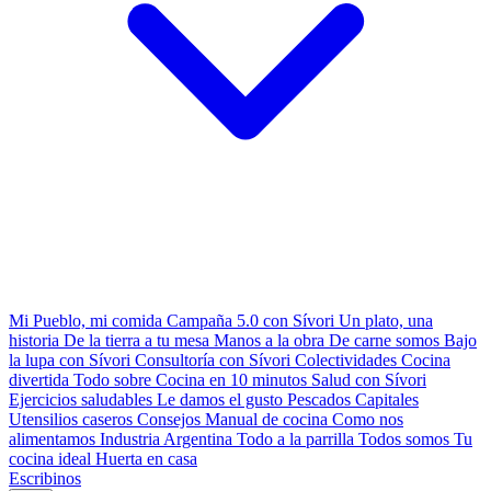
Mi Pueblo, mi comida
Campaña 5.0 con Sívori
Un plato, una
historia
De la tierra a tu mesa
Manos a la obra
De carne somos
Bajo
la lupa con Sívori
Consultoría con Sívori
Colectividades
Cocina
divertida
Todo sobre
Cocina en 10 minutos
Salud con Sívori
Ejercicios saludables
Le damos el gusto
Pescados Capitales
Utensilios caseros
Consejos
Manual de cocina
Como nos
alimentamos
Industria Argentina
Todo a la parrilla
Todos somos
Tu
cocina ideal
Huerta en casa
Escribinos