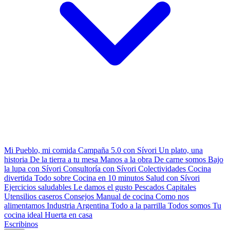
Mi Pueblo, mi comida
Campaña 5.0 con Sívori
Un plato, una
historia
De la tierra a tu mesa
Manos a la obra
De carne somos
Bajo
la lupa con Sívori
Consultoría con Sívori
Colectividades
Cocina
divertida
Todo sobre
Cocina en 10 minutos
Salud con Sívori
Ejercicios saludables
Le damos el gusto
Pescados Capitales
Utensilios caseros
Consejos
Manual de cocina
Como nos
alimentamos
Industria Argentina
Todo a la parrilla
Todos somos
Tu
cocina ideal
Huerta en casa
Escribinos