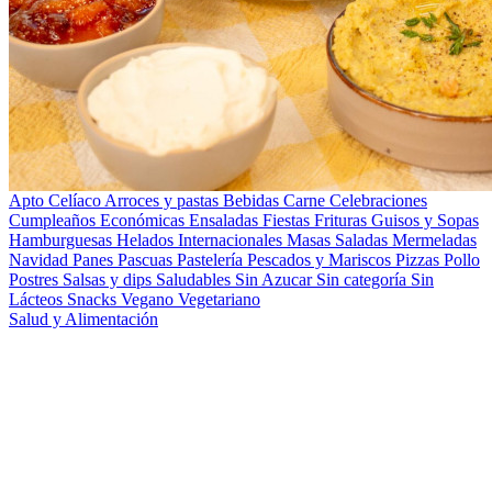
Apto Celíaco
Arroces y pastas
Bebidas
Carne
Celebraciones
Cumpleaños
Económicas
Ensaladas
Fiestas
Frituras
Guisos y Sopas
Hamburguesas
Helados
Internacionales
Masas Saladas
Mermeladas
Navidad
Panes
Pascuas
Pastelería
Pescados y Mariscos
Pizzas
Pollo
Postres
Salsas y dips
Saludables
Sin Azucar
Sin categoría
Sin
Lácteos
Snacks
Vegano
Vegetariano
Salud y Alimentación