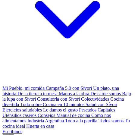
Mi Pueblo, mi comida
Campaña 5.0 con Sívori
Un plato, una
historia
De la tierra a tu mesa
Manos a la obra
De carne somos
Bajo
la lupa con Sívori
Consultoría con Sívori
Colectividades
Cocina
divertida
Todo sobre
Cocina en 10 minutos
Salud con Sívori
Ejercicios saludables
Le damos el gusto
Pescados Capitales
Utensilios caseros
Consejos
Manual de cocina
Como nos
alimentamos
Industria Argentina
Todo a la parrilla
Todos somos
Tu
cocina ideal
Huerta en casa
Escribinos