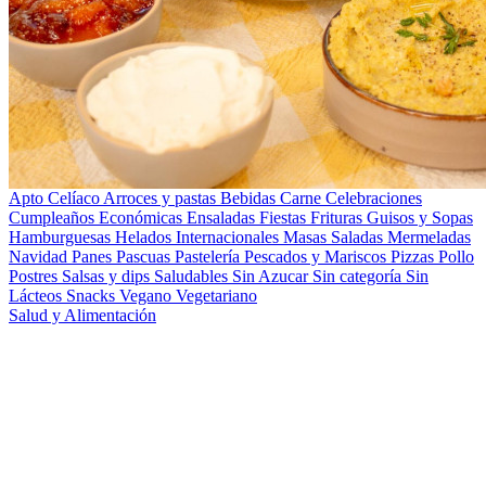
Apto Celíaco
Arroces y pastas
Bebidas
Carne
Celebraciones
Cumpleaños
Económicas
Ensaladas
Fiestas
Frituras
Guisos y Sopas
Hamburguesas
Helados
Internacionales
Masas Saladas
Mermeladas
Navidad
Panes
Pascuas
Pastelería
Pescados y Mariscos
Pizzas
Pollo
Postres
Salsas y dips
Saludables
Sin Azucar
Sin categoría
Sin
Lácteos
Snacks
Vegano
Vegetariano
Salud y Alimentación