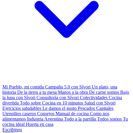
Mi Pueblo, mi comida
Campaña 5.0 con Sívori
Un plato, una
historia
De la tierra a tu mesa
Manos a la obra
De carne somos
Bajo
la lupa con Sívori
Consultoría con Sívori
Colectividades
Cocina
divertida
Todo sobre
Cocina en 10 minutos
Salud con Sívori
Ejercicios saludables
Le damos el gusto
Pescados Capitales
Utensilios caseros
Consejos
Manual de cocina
Como nos
alimentamos
Industria Argentina
Todo a la parrilla
Todos somos
Tu
cocina ideal
Huerta en casa
Escribinos