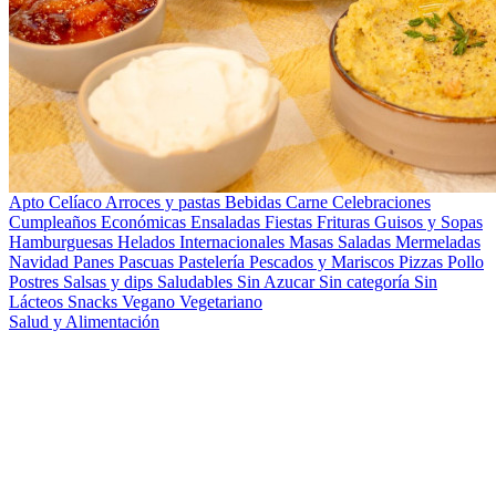
Apto Celíaco
Arroces y pastas
Bebidas
Carne
Celebraciones
Cumpleaños
Económicas
Ensaladas
Fiestas
Frituras
Guisos y Sopas
Hamburguesas
Helados
Internacionales
Masas Saladas
Mermeladas
Navidad
Panes
Pascuas
Pastelería
Pescados y Mariscos
Pizzas
Pollo
Postres
Salsas y dips
Saludables
Sin Azucar
Sin categoría
Sin
Lácteos
Snacks
Vegano
Vegetariano
Salud y Alimentación