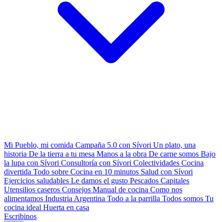
Mi Pueblo, mi comida
Campaña 5.0 con Sívori
Un plato, una
historia
De la tierra a tu mesa
Manos a la obra
De carne somos
Bajo
la lupa con Sívori
Consultoría con Sívori
Colectividades
Cocina
divertida
Todo sobre
Cocina en 10 minutos
Salud con Sívori
Ejercicios saludables
Le damos el gusto
Pescados Capitales
Utensilios caseros
Consejos
Manual de cocina
Como nos
alimentamos
Industria Argentina
Todo a la parrilla
Todos somos
Tu
cocina ideal
Huerta en casa
Escribinos