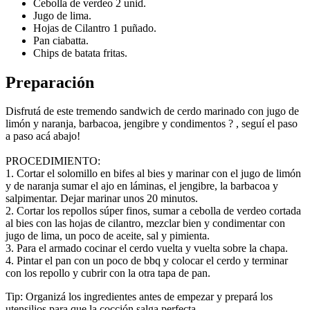
Cebolla de verdeo 2 unid.
Jugo de lima.
Hojas de Cilantro 1 puñado.
Pan ciabatta.
Chips de batata fritas.
Preparación
Disfrutá de este tremendo sandwich de cerdo marinado con jugo de
limón y naranja, barbacoa, jengibre y condimentos ? , seguí el paso
a paso acá abajo!
PROCEDIMIENTO:
1. Cortar el solomillo en bifes al bies y marinar con el jugo de limón
y de naranja sumar el ajo en láminas, el jengibre, la barbacoa y
salpimentar. Dejar marinar unos 20 minutos.
2. Cortar los repollos súper finos, sumar a cebolla de verdeo cortada
al bies con las hojas de cilantro, mezclar bien y condimentar con
jugo de lima, un poco de aceite, sal y pimienta.
3. Para el armado cocinar el cerdo vuelta y vuelta sobre la chapa.
4. Pintar el pan con un poco de bbq y colocar el cerdo y terminar
con los repollo y cubrir con la otra tapa de pan.
Tip: Organizá los ingredientes antes de empezar y prepará los
utensilios para que la cocción salga perfecta.