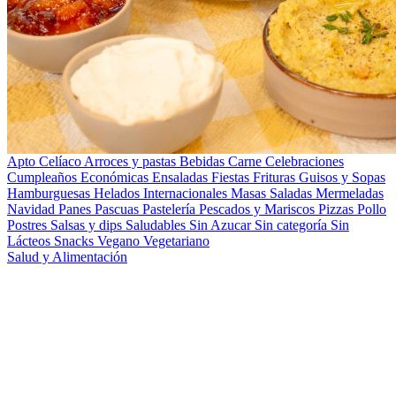
Apto Celíaco
Arroces y pastas
Bebidas
Carne
Celebraciones
Cumpleaños
Económicas
Ensaladas
Fiestas
Frituras
Guisos y Sopas
Hamburguesas
Helados
Internacionales
Masas Saladas
Mermeladas
Navidad
Panes
Pascuas
Pastelería
Pescados y Mariscos
Pizzas
Pollo
Postres
Salsas y dips
Saludables
Sin Azucar
Sin categoría
Sin
Lácteos
Snacks
Vegano
Vegetariano
Salud y Alimentación