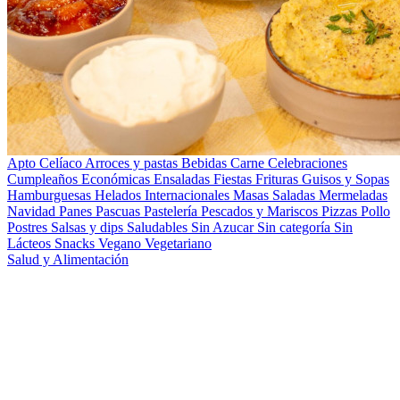
Apto Celíaco
Arroces y pastas
Bebidas
Carne
Celebraciones
Cumpleaños
Económicas
Ensaladas
Fiestas
Frituras
Guisos y Sopas
Hamburguesas
Helados
Internacionales
Masas Saladas
Mermeladas
Navidad
Panes
Pascuas
Pastelería
Pescados y Mariscos
Pizzas
Pollo
Postres
Salsas y dips
Saludables
Sin Azucar
Sin categoría
Sin
Lácteos
Snacks
Vegano
Vegetariano
Salud y Alimentación