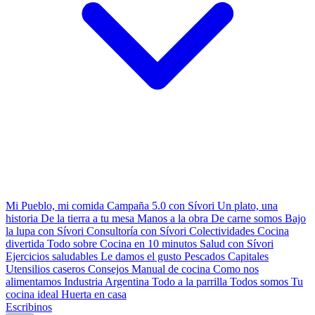
Mi Pueblo, mi comida
Campaña 5.0 con Sívori
Un plato, una
historia
De la tierra a tu mesa
Manos a la obra
De carne somos
Bajo
la lupa con Sívori
Consultoría con Sívori
Colectividades
Cocina
divertida
Todo sobre
Cocina en 10 minutos
Salud con Sívori
Ejercicios saludables
Le damos el gusto
Pescados Capitales
Utensilios caseros
Consejos
Manual de cocina
Como nos
alimentamos
Industria Argentina
Todo a la parrilla
Todos somos
Tu
cocina ideal
Huerta en casa
Escribinos