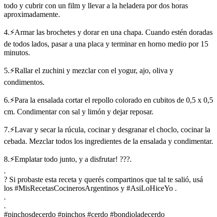
todo y cubrir con un film y llevar a la heladera por dos horas
aproximadamente.
4.⚡Armar las brochetes y dorar en una chapa. Cuando estén doradas
de todos lados, pasar a una placa y terminar en horno medio por 15
minutos.
5.⚡Rallar el zuchini y mezclar con el yogur, ajo, oliva y
condimentos.
6.⚡Para la ensalada cortar el repollo colorado en cubitos de 0,5 x 0,5
cm. Condimentar con sal y limón y dejar reposar.
7.⚡Lavar y secar la rúcula, cocinar y desgranar el choclo, cocinar la
cebada. Mezclar todos los ingredientes de la ensalada y condimentar.
8.⚡Emplatar todo junto, y a disfrutar! ???.
.
? Si probaste esta receta y querés compartinos que tal te salió, usá
los #MisRecetasCocinerosArgentinos y #AsiLoHiceYo .
.
.
#pinchosdecerdo #pinchos #cerdo #bondioladecerdo