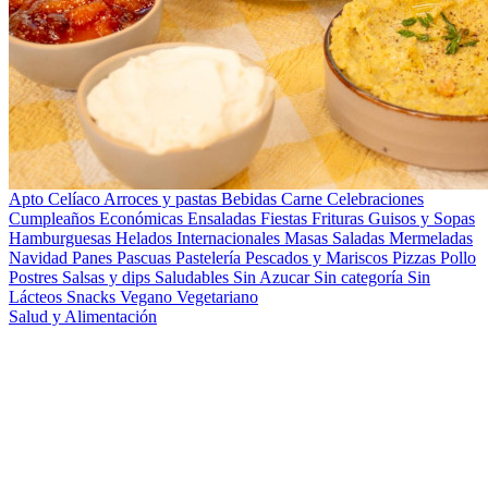
Apto Celíaco
Arroces y pastas
Bebidas
Carne
Celebraciones
Cumpleaños
Económicas
Ensaladas
Fiestas
Frituras
Guisos y Sopas
Hamburguesas
Helados
Internacionales
Masas Saladas
Mermeladas
Navidad
Panes
Pascuas
Pastelería
Pescados y Mariscos
Pizzas
Pollo
Postres
Salsas y dips
Saludables
Sin Azucar
Sin categoría
Sin
Lácteos
Snacks
Vegano
Vegetariano
Salud y Alimentación