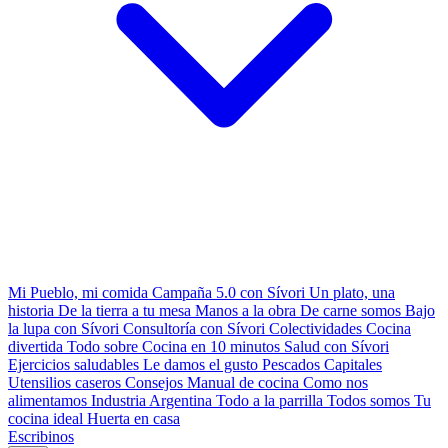
Mi Pueblo, mi comida
Campaña 5.0 con Sívori
Un plato, una
historia
De la tierra a tu mesa
Manos a la obra
De carne somos
Bajo
la lupa con Sívori
Consultoría con Sívori
Colectividades
Cocina
divertida
Todo sobre
Cocina en 10 minutos
Salud con Sívori
Ejercicios saludables
Le damos el gusto
Pescados Capitales
Utensilios caseros
Consejos
Manual de cocina
Como nos
alimentamos
Industria Argentina
Todo a la parrilla
Todos somos
Tu
cocina ideal
Huerta en casa
Escribinos