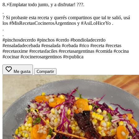
8.⚡Emplatar todo junto, y a disfrutar! ???.
.
? Si probaste esta receta y querés compartinos que tal te salió, usá
los #MisRecetasCocinerosArgentinos y #AsiLoHiceYo .
.
.
#pinchosdecerdo #pinchos #cerdo #bondioladecerdo
#ensaladadecebada #ensalada #cebada #rico #receta #recetas
#recetasxime #recetasfaciles #recetasargentinas #comida #cocina
#cocinar #cocinerosargentinos #tvpublica
Me gusta
Compartir