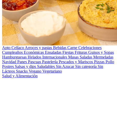
Apto Celíaco
Arroces y pastas
Bebidas
Carne
Celebraciones
Cumpleaños
Económicas
Ensaladas
Fiestas
Frituras
Guisos y Sopas
Hamburguesas
Helados
Internacionales
Masas Saladas
Mermeladas
Navidad
Panes
Pascuas
Pastelería
Pescados y Mariscos
Pizzas
Pollo
Postres
Salsas y dips
Saludables
Sin Azucar
Sin categoría
Sin
Lácteos
Snacks
Vegano
Vegetariano
Salud y Alimentación