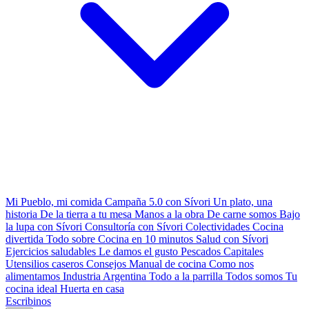
Mi Pueblo, mi comida
Campaña 5.0 con Sívori
Un plato, una
historia
De la tierra a tu mesa
Manos a la obra
De carne somos
Bajo
la lupa con Sívori
Consultoría con Sívori
Colectividades
Cocina
divertida
Todo sobre
Cocina en 10 minutos
Salud con Sívori
Ejercicios saludables
Le damos el gusto
Pescados Capitales
Utensilios caseros
Consejos
Manual de cocina
Como nos
alimentamos
Industria Argentina
Todo a la parrilla
Todos somos
Tu
cocina ideal
Huerta en casa
Escribinos