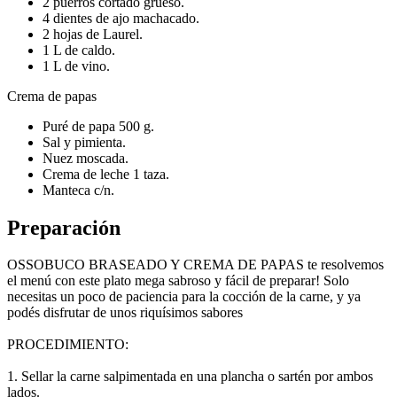
2 puerros cortado grueso.
4 dientes de ajo machacado.
2 hojas de Laurel.
1 L de caldo.
1 L de vino.
Crema de papas
Puré de papa 500 g.
Sal y pimienta.
Nuez moscada.
Crema de leche 1 taza.
Manteca c/n.
Preparación
OSSOBUCO BRASEADO Y CREMA DE PAPAS te resolvemos
el menú con este plato mega sabroso y fácil de preparar! Solo
necesitas un poco de paciencia para la cocción de la carne, y ya
podés disfrutar de unos riquísimos sabores
PROCEDIMIENTO:
1. Sellar la carne salpimentada en una plancha o sartén por ambos
lados.