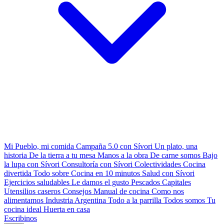
Mi Pueblo, mi comida
Campaña 5.0 con Sívori
Un plato, una
historia
De la tierra a tu mesa
Manos a la obra
De carne somos
Bajo
la lupa con Sívori
Consultoría con Sívori
Colectividades
Cocina
divertida
Todo sobre
Cocina en 10 minutos
Salud con Sívori
Ejercicios saludables
Le damos el gusto
Pescados Capitales
Utensilios caseros
Consejos
Manual de cocina
Como nos
alimentamos
Industria Argentina
Todo a la parrilla
Todos somos
Tu
cocina ideal
Huerta en casa
Escribinos