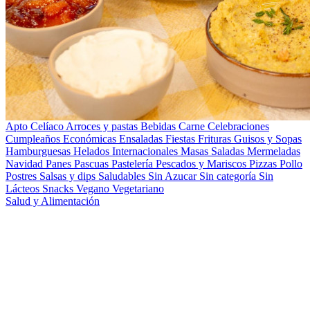
Apto Celíaco
Arroces y pastas
Bebidas
Carne
Celebraciones
Cumpleaños
Económicas
Ensaladas
Fiestas
Frituras
Guisos y Sopas
Hamburguesas
Helados
Internacionales
Masas Saladas
Mermeladas
Navidad
Panes
Pascuas
Pastelería
Pescados y Mariscos
Pizzas
Pollo
Postres
Salsas y dips
Saludables
Sin Azucar
Sin categoría
Sin
Lácteos
Snacks
Vegano
Vegetariano
Salud y Alimentación