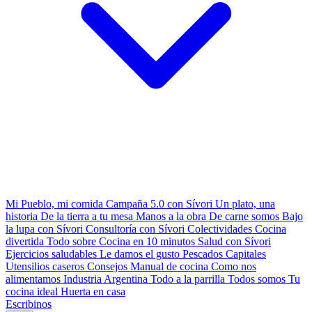
Mi Pueblo, mi comida
Campaña 5.0 con Sívori
Un plato, una
historia
De la tierra a tu mesa
Manos a la obra
De carne somos
Bajo
la lupa con Sívori
Consultoría con Sívori
Colectividades
Cocina
divertida
Todo sobre
Cocina en 10 minutos
Salud con Sívori
Ejercicios saludables
Le damos el gusto
Pescados Capitales
Utensilios caseros
Consejos
Manual de cocina
Como nos
alimentamos
Industria Argentina
Todo a la parrilla
Todos somos
Tu
cocina ideal
Huerta en casa
Escribinos