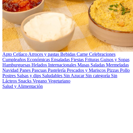
Apto Celíaco
Arroces y pastas
Bebidas
Carne
Celebraciones
Cumpleaños
Económicas
Ensaladas
Fiestas
Frituras
Guisos y Sopas
Hamburguesas
Helados
Internacionales
Masas Saladas
Mermeladas
Navidad
Panes
Pascuas
Pastelería
Pescados y Mariscos
Pizzas
Pollo
Postres
Salsas y dips
Saludables
Sin Azucar
Sin categoría
Sin
Lácteos
Snacks
Vegano
Vegetariano
Salud y Alimentación