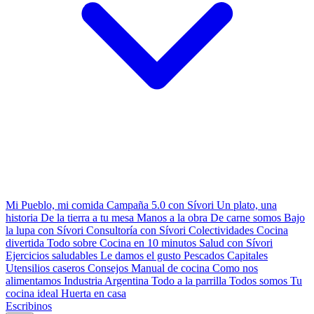
Mi Pueblo, mi comida
Campaña 5.0 con Sívori
Un plato, una
historia
De la tierra a tu mesa
Manos a la obra
De carne somos
Bajo
la lupa con Sívori
Consultoría con Sívori
Colectividades
Cocina
divertida
Todo sobre
Cocina en 10 minutos
Salud con Sívori
Ejercicios saludables
Le damos el gusto
Pescados Capitales
Utensilios caseros
Consejos
Manual de cocina
Como nos
alimentamos
Industria Argentina
Todo a la parrilla
Todos somos
Tu
cocina ideal
Huerta en casa
Escribinos