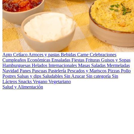
Apto Celíaco
Arroces y pastas
Bebidas
Carne
Celebraciones
Cumpleaños
Económicas
Ensaladas
Fiestas
Frituras
Guisos y Sopas
Hamburguesas
Helados
Internacionales
Masas Saladas
Mermeladas
Navidad
Panes
Pascuas
Pastelería
Pescados y Mariscos
Pizzas
Pollo
Postres
Salsas y dips
Saludables
Sin Azucar
Sin categoría
Sin
Lácteos
Snacks
Vegano
Vegetariano
Salud y Alimentación