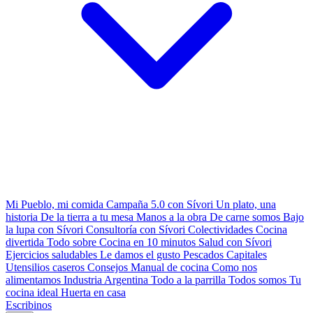
Mi Pueblo, mi comida
Campaña 5.0 con Sívori
Un plato, una
historia
De la tierra a tu mesa
Manos a la obra
De carne somos
Bajo
la lupa con Sívori
Consultoría con Sívori
Colectividades
Cocina
divertida
Todo sobre
Cocina en 10 minutos
Salud con Sívori
Ejercicios saludables
Le damos el gusto
Pescados Capitales
Utensilios caseros
Consejos
Manual de cocina
Como nos
alimentamos
Industria Argentina
Todo a la parrilla
Todos somos
Tu
cocina ideal
Huerta en casa
Escribinos