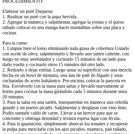
PROCEDIMIENTO:
Elaborar un puré Duquesa:
1. Realizar un puré con la papa hervida.
2. Agregar la manteca y salpimentar, agregar la yemas y el queso
rallado colocar en una manga hacer montañitas sobre una placa y
cocinar.
Para la carne:
1. Limpiar bien el lomo eliminando toda grasa de cobertura Untarlo
con aceite de oliva, salpimentarlo y llevarlo aun sarten caliente, con
fuego no muy arrebatador y cocinarlo 15 minutos de un lado para
darlo vuelta y cocinarlo otros 15 minutos del otro lado.
2. Retirarlo y dejar enfriar. Luego untar su superficie con una mezcla
hecha en un bowl de mostaza, una lata de paté de hígado y unas
cucharadas de aceto balsámico. Por encima, colocar la panceta en
feta. Envolverlo con la masa para tartas y llevarlo nuevamente al
horno para cocinar la masa girándolo cada 5 minutos durante unos
20 minutos.
3. Para la salsa en una sartén, transparentar en manteca una cebolla
grande y un puerro picado. Salpimentar y desglasar con vino tinto.
Podés sumarle caldo de carne. Llevar a un hervor para que se
concentre y obtenga densidad y textura espesa ligar con fécula.
4. Para la guarnición, simplemente ahuecar los tomates y recuperar
la pulpa para mezclarla con los ajos picados, manteca, pan rallado,