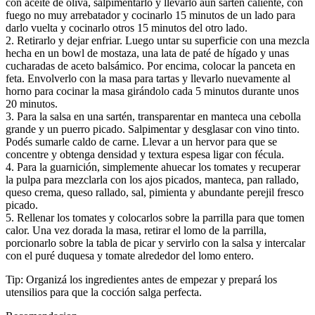
con aceite de oliva, salpimentarlo y llevarlo aun sarten caliente, con
fuego no muy arrebatador y cocinarlo 15 minutos de un lado para
darlo vuelta y cocinarlo otros 15 minutos del otro lado.
2. Retirarlo y dejar enfriar. Luego untar su superficie con una mezcla
hecha en un bowl de mostaza, una lata de paté de hígado y unas
cucharadas de aceto balsámico. Por encima, colocar la panceta en
feta. Envolverlo con la masa para tartas y llevarlo nuevamente al
horno para cocinar la masa girándolo cada 5 minutos durante unos
20 minutos.
3. Para la salsa en una sartén, transparentar en manteca una cebolla
grande y un puerro picado. Salpimentar y desglasar con vino tinto.
Podés sumarle caldo de carne. Llevar a un hervor para que se
concentre y obtenga densidad y textura espesa ligar con fécula.
4. Para la guarnición, simplemente ahuecar los tomates y recuperar
la pulpa para mezclarla con los ajos picados, manteca, pan rallado,
queso crema, queso rallado, sal, pimienta y abundante perejil fresco
picado.
5. Rellenar los tomates y colocarlos sobre la parrilla para que tomen
calor. Una vez dorada la masa, retirar el lomo de la parrilla,
porcionarlo sobre la tabla de picar y servirlo con la salsa y intercalar
con el puré duquesa y tomate alrededor del lomo entero.
Tip: Organizá los ingredientes antes de empezar y prepará los
utensilios para que la cocción salga perfecta.