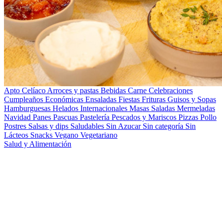
Apto Celíaco
Arroces y pastas
Bebidas
Carne
Celebraciones
Cumpleaños
Económicas
Ensaladas
Fiestas
Frituras
Guisos y Sopas
Hamburguesas
Helados
Internacionales
Masas Saladas
Mermeladas
Navidad
Panes
Pascuas
Pastelería
Pescados y Mariscos
Pizzas
Pollo
Postres
Salsas y dips
Saludables
Sin Azucar
Sin categoría
Sin
Lácteos
Snacks
Vegano
Vegetariano
Salud y Alimentación