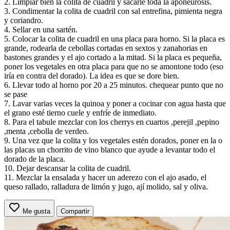
2. Limpiar bien la colita de cuadril y sacarle toda la aponeurosis.
3. Condimentar la colita de cuadril con sal entrefina, pimienta negra
y coriandro.
4. Sellar en una sartén.
5. Colocar la colita de cuadril en una placa para horno. Si la placa es
grande, rodearla de cebollas cortadas en sextos y zanahorias en
bastones grandes y el ajo cortado a la mitad. Si la placa es pequeña,
poner los vegetales en otra placa para que no se amontone todo (eso
iría en contra del dorado). La idea es que se dore bien.
6. Llevar todo al horno por 20 a 25 minutos. chequear punto que no
se pase
7. Lavar varias veces la quinoa y poner a cocinar con agua hasta que
el grano esté tierno cuele y enfríe de inmediato.
8. Para el tabule mezclar con los cherrys en cuartos ,perejil ,pepino
,menta ,cebolla de verdeo.
9. Una vez que la colita y los vegetales estén dorados, poner en la o
las placas un chorrito de vino blanco que ayude a levantar todo el
dorado de la placa.
10. Dejar descansar la colita de cuadril.
11. Mezclar la ensalada y hacer un aderezo con el ajo asado, el
queso rallado, ralladura de limón y jugo, ají molido, sal y oliva.
Me gusta
Compartir