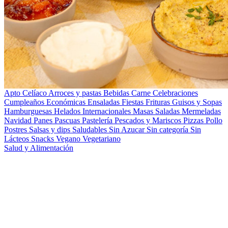
Apto Celíaco
Arroces y pastas
Bebidas
Carne
Celebraciones
Cumpleaños
Económicas
Ensaladas
Fiestas
Frituras
Guisos y Sopas
Hamburguesas
Helados
Internacionales
Masas Saladas
Mermeladas
Navidad
Panes
Pascuas
Pastelería
Pescados y Mariscos
Pizzas
Pollo
Postres
Salsas y dips
Saludables
Sin Azucar
Sin categoría
Sin
Lácteos
Snacks
Vegano
Vegetariano
Salud y Alimentación