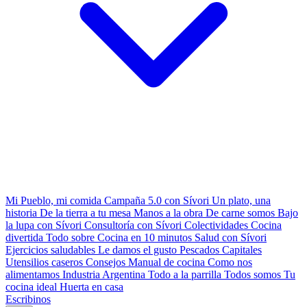
Mi Pueblo, mi comida
Campaña 5.0 con Sívori
Un plato, una
historia
De la tierra a tu mesa
Manos a la obra
De carne somos
Bajo
la lupa con Sívori
Consultoría con Sívori
Colectividades
Cocina
divertida
Todo sobre
Cocina en 10 minutos
Salud con Sívori
Ejercicios saludables
Le damos el gusto
Pescados Capitales
Utensilios caseros
Consejos
Manual de cocina
Como nos
alimentamos
Industria Argentina
Todo a la parrilla
Todos somos
Tu
cocina ideal
Huerta en casa
Escribinos