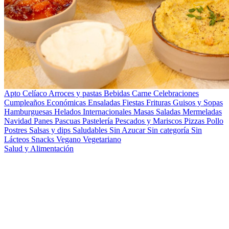
Apto Celíaco
Arroces y pastas
Bebidas
Carne
Celebraciones
Cumpleaños
Económicas
Ensaladas
Fiestas
Frituras
Guisos y Sopas
Hamburguesas
Helados
Internacionales
Masas Saladas
Mermeladas
Navidad
Panes
Pascuas
Pastelería
Pescados y Mariscos
Pizzas
Pollo
Postres
Salsas y dips
Saludables
Sin Azucar
Sin categoría
Sin
Lácteos
Snacks
Vegano
Vegetariano
Salud y Alimentación