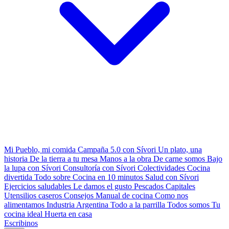
Mi Pueblo, mi comida
Campaña 5.0 con Sívori
Un plato, una
historia
De la tierra a tu mesa
Manos a la obra
De carne somos
Bajo
la lupa con Sívori
Consultoría con Sívori
Colectividades
Cocina
divertida
Todo sobre
Cocina en 10 minutos
Salud con Sívori
Ejercicios saludables
Le damos el gusto
Pescados Capitales
Utensilios caseros
Consejos
Manual de cocina
Como nos
alimentamos
Industria Argentina
Todo a la parrilla
Todos somos
Tu
cocina ideal
Huerta en casa
Escribinos