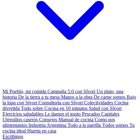
Mi Pueblo, mi comida
Campaña 5.0 con Sívori
Un plato, una
historia
De la tierra a tu mesa
Manos a la obra
De carne somos
Bajo
la lupa con Sívori
Consultoría con Sívori
Colectividades
Cocina
divertida
Todo sobre
Cocina en 10 minutos
Salud con Sívori
Ejercicios saludables
Le damos el gusto
Pescados Capitales
Utensilios caseros
Consejos
Manual de cocina
Como nos
alimentamos
Industria Argentina
Todo a la parrilla
Todos somos
Tu
cocina ideal
Huerta en casa
Escribinos