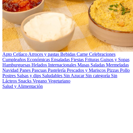
Apto Celíaco
Arroces y pastas
Bebidas
Carne
Celebraciones
Cumpleaños
Económicas
Ensaladas
Fiestas
Frituras
Guisos y Sopas
Hamburguesas
Helados
Internacionales
Masas Saladas
Mermeladas
Navidad
Panes
Pascuas
Pastelería
Pescados y Mariscos
Pizzas
Pollo
Postres
Salsas y dips
Saludables
Sin Azucar
Sin categoría
Sin
Lácteos
Snacks
Vegano
Vegetariano
Salud y Alimentación