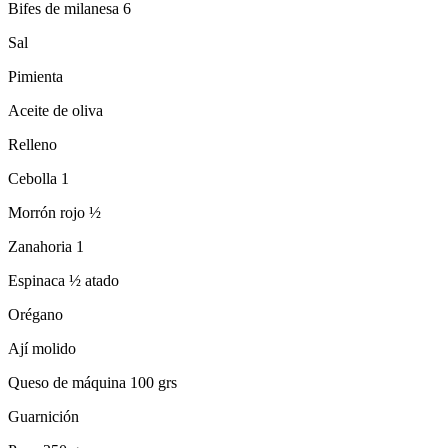
Bifes de milanesa 6
Sal
Pimienta
Aceite de oliva
Relleno
Cebolla 1
Morrón rojo ½
Zanahoria 1
Espinaca ½ atado
Orégano
Ají molido
Queso de máquina 100 grs
Guarnición