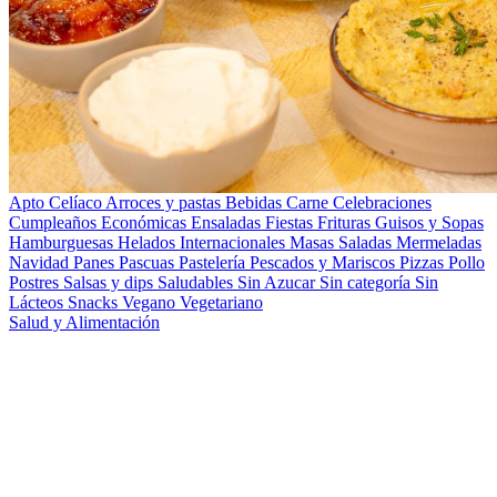
Apto Celíaco
Arroces y pastas
Bebidas
Carne
Celebraciones
Cumpleaños
Económicas
Ensaladas
Fiestas
Frituras
Guisos y Sopas
Hamburguesas
Helados
Internacionales
Masas Saladas
Mermeladas
Navidad
Panes
Pascuas
Pastelería
Pescados y Mariscos
Pizzas
Pollo
Postres
Salsas y dips
Saludables
Sin Azucar
Sin categoría
Sin
Lácteos
Snacks
Vegano
Vegetariano
Salud y Alimentación