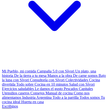
Mi Pueblo, mi comida
Campaña 5.0 con Sívori
Un plato, una
historia
De la tierra a tu mesa
Manos a la obra
De carne somos
Bajo
la lupa con Sívori
Consultoría con Sívori
Colectividades
Cocina
divertida
Todo sobre
Cocina en 10 minutos
Salud con Sívori
Ejercicios saludables
Le damos el gusto
Pescados Capitales
Utensilios caseros
Consejos
Manual de cocina
Como nos
alimentamos
Industria Argentina
Todo a la parrilla
Todos somos
Tu
cocina ideal
Huerta en casa
Escribinos