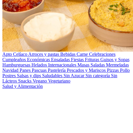
Apto Celíaco
Arroces y pastas
Bebidas
Carne
Celebraciones
Cumpleaños
Económicas
Ensaladas
Fiestas
Frituras
Guisos y Sopas
Hamburguesas
Helados
Internacionales
Masas Saladas
Mermeladas
Navidad
Panes
Pascuas
Pastelería
Pescados y Mariscos
Pizzas
Pollo
Postres
Salsas y dips
Saludables
Sin Azucar
Sin categoría
Sin
Lácteos
Snacks
Vegano
Vegetariano
Salud y Alimentación