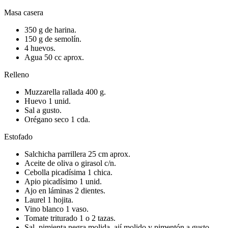
Masa casera
350 g de harina.
150 g de semolín.
4 huevos.
Agua 50 cc aprox.
Relleno
Muzzarella rallada 400 g.
Huevo 1 unid.
Sal a gusto.
Orégano seco 1 cda.
Estofado
Salchicha parrillera 25 cm aprox.
Aceite de oliva o girasol c/n.
Cebolla picadísima 1 chica.
Apio picadísimo 1 unid.
Ajo en láminas 2 dientes.
Laurel 1 hojita.
Vino blanco 1 vaso.
Tomate triturado 1 o 2 tazas.
Sal, pimienta negra molida, ají molido y pimentón a gusto.