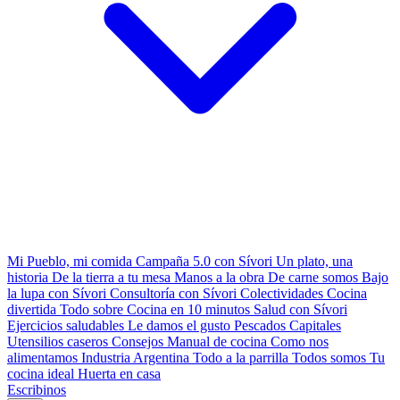
Mi Pueblo, mi comida
Campaña 5.0 con Sívori
Un plato, una
historia
De la tierra a tu mesa
Manos a la obra
De carne somos
Bajo
la lupa con Sívori
Consultoría con Sívori
Colectividades
Cocina
divertida
Todo sobre
Cocina en 10 minutos
Salud con Sívori
Ejercicios saludables
Le damos el gusto
Pescados Capitales
Utensilios caseros
Consejos
Manual de cocina
Como nos
alimentamos
Industria Argentina
Todo a la parrilla
Todos somos
Tu
cocina ideal
Huerta en casa
Escribinos