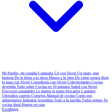
Mi Pueblo, mi comida
Campaña 5.0 con Sívori
Un plato, una
historia
De la tierra a tu mesa
Manos a la obra
De carne somos
Bajo
la lupa con Sívori
Consultoría con Sívori
Colectividades
Cocina
divertida
Todo sobre
Cocina en 10 minutos
Salud con Sívori
Ejercicios saludables
Le damos el gusto
Pescados Capitales
Utensilios caseros
Consejos
Manual de cocina
Como nos
alimentamos
Industria Argentina
Todo a la parrilla
Todos somos
Tu
cocina ideal
Huerta en casa
Escribinos