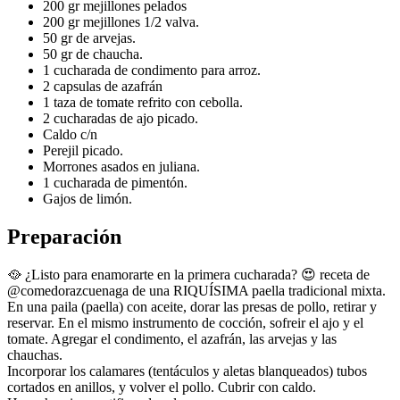
200 gr mejillones pelados
200 gr mejillones 1/2 valva.
50 gr de arvejas.
50 gr de chaucha.
1 cucharada de condimento para arroz.
2 capsulas de azafrán
1 taza de tomate refrito con cebolla.
2 cucharadas de ajo picado.
Caldo c/n
Perejil picado.
Morrones asados en juliana.
1 cucharada de pimentón.
Gajos de limón.
Preparación
🥘 ¿Listo para enamorarte en la primera cucharada? 😍 receta de
@comedorazcuenaga
de una RIQUÍSIMA paella tradicional mixta.
En una paila (paella) con aceite, dorar las presas de pollo, retirar y
reservar. En el mismo instrumento de cocción, sofreir el ajo y el
tomate. Agregar el condimento, el azafrán, las arvejas y las
chauchas.
Incorporar los calamares (tentáculos y aletas blanqueados) tubos
cortados en anillos, y volver el pollo. Cubrir con caldo.