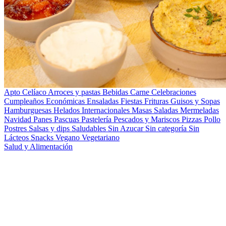
Apto Celíaco
Arroces y pastas
Bebidas
Carne
Celebraciones
Cumpleaños
Económicas
Ensaladas
Fiestas
Frituras
Guisos y Sopas
Hamburguesas
Helados
Internacionales
Masas Saladas
Mermeladas
Navidad
Panes
Pascuas
Pastelería
Pescados y Mariscos
Pizzas
Pollo
Postres
Salsas y dips
Saludables
Sin Azucar
Sin categoría
Sin
Lácteos
Snacks
Vegano
Vegetariano
Salud y Alimentación