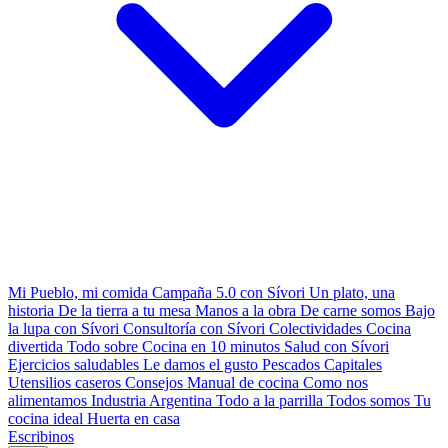
Mi Pueblo, mi comida
Campaña 5.0 con Sívori
Un plato, una
historia
De la tierra a tu mesa
Manos a la obra
De carne somos
Bajo
la lupa con Sívori
Consultoría con Sívori
Colectividades
Cocina
divertida
Todo sobre
Cocina en 10 minutos
Salud con Sívori
Ejercicios saludables
Le damos el gusto
Pescados Capitales
Utensilios caseros
Consejos
Manual de cocina
Como nos
alimentamos
Industria Argentina
Todo a la parrilla
Todos somos
Tu
cocina ideal
Huerta en casa
Escribinos