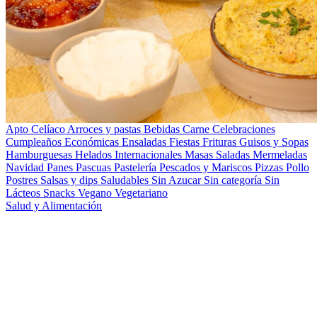
Apto Celíaco
Arroces y pastas
Bebidas
Carne
Celebraciones
Cumpleaños
Económicas
Ensaladas
Fiestas
Frituras
Guisos y Sopas
Hamburguesas
Helados
Internacionales
Masas Saladas
Mermeladas
Navidad
Panes
Pascuas
Pastelería
Pescados y Mariscos
Pizzas
Pollo
Postres
Salsas y dips
Saludables
Sin Azucar
Sin categoría
Sin
Lácteos
Snacks
Vegano
Vegetariano
Salud y Alimentación